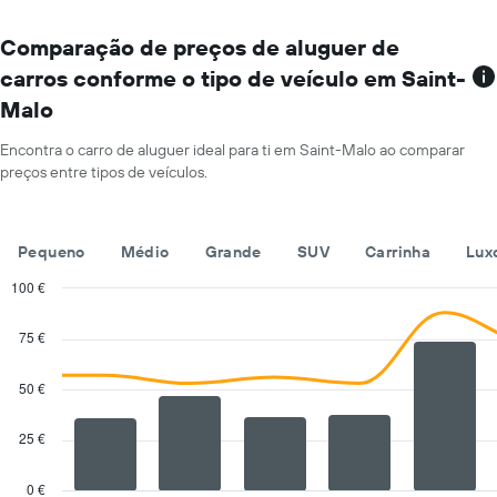
aluguer
aluguer
O
por
gráfico
Comparação de preços de aluguer de
um
apresenta
dia
carros conforme o tipo de veículo em Saint-
rent-
numa
Malo
a-
ordenada
cars
numa
Encontra o carro de aluguer ideal para ti em Saint-Malo ao comparar
abcissa
preços entre tipos de veículos.
O
gráfico
apresenta
Pequeno
Médio
Grande
SUV
Carrinha
Lux
as
quatro
100 €
rent-
Combination
Chart
a-
graphic.
chart
75 €
cars
with
mais
2
baratas
data
50 €
series.
numa
ordenada
25 €
The
chart
has
0 €