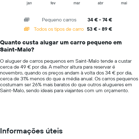
1
jan
fev
mar
abr
mai
End
of
X
interactive
axis
chart
Pequeno carros
34 € - 74 €
displaying
categories.
Todos os tipos de carro
53 € - 89 €
Range:
14
Quanto custa alugar um carro pequeno em
categories.
Saint-Malo?
The
chart
O aluguer de carros pequenos em Saint-Malo tende a custar
has
cerca de 49 € por dia. A melhor altura para reservar é
1
novembro, quando os preços andam à volta dos 34 € por dia,
Y
cerca de 31% menos do que a média anual. Os carros pequenos
axis
costumam ser 26% mais baratos do que outros alugueres em
displaying
Saint-Malo, sendo ideais para viajantes com um orçamento.
values.
Range:
0
to
100.
Informações úteis