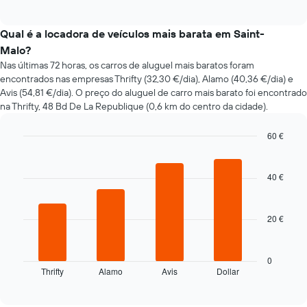
of
a
interactive
evolução
chart
do
Qual é a locadora de veículos mais barata em Saint-
preço
Malo?
de
Nas últimas 72 horas, os carros de aluguel mais baratos foram
um
encontrados nas empresas Thrifty (32,30 €/dia), Alamo (40,36 €/dia) e
carro
Avis (54,81 €/dia). O preço do aluguel de carro mais barato foi encontrado
de
na Thrifty, 48 Bd De La Republique (0,6 km do centro da cidade).
aluguer
com
a
60 €
aproximação
Bar
Chart
da
graphic.
chart
with
data
40 €
4
da
bars.
reserva
O
20 €
O
gráfico
gráfico
apresenta
seguinte
o
apresenta
0
número
Thrifty
Alamo
Avis
Dollar
as
End
de
of
quatro
dias
interactive
rent-
chart
antes