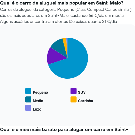
a-
Qual é o carro de aluguel mais popular em Saint-Malo?
da
cars
Carros de aluguel da categoria Pequeno (Class Compact Car ou similar)
reserva
mais
são os mais populares em Saint-Malo, custando 66 €/dia em média.
numa
baratas
abcissa
Alguns usuários encontraram ofertas tão baixas quanto 31 €/dia
nas
O
últimas
gráfico
72
apresenta
Pie
Chart
horas
o
graphic.
chart
O
preço
with
gráfico
5
médio
apresenta
slices.
do
as
carro
quatro
O
de
rent-
gráfico
aluguer
a-
seguinte
numa
cars
apresenta
ordenada
Pequeno
SUV
mais
o
baratas
preço
Médio
Carrinha
numa
médio
Luxo
abcissa
End
de
of
O
carros
interactive
gráfico
de
chart
apresenta
aluguer
Qual é o mês mais barato para alugar um carro em Saint-
as
populares