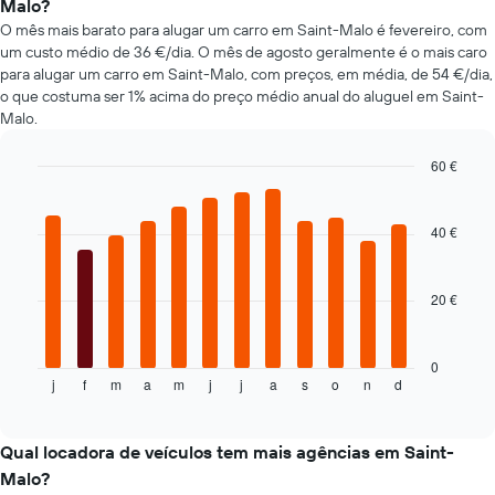
Malo?
quatro
O mês mais barato para alugar um carro em Saint-Malo é fevereiro, com
rent-
um custo médio de 36 €/dia. O mês de agosto geralmente é o mais caro
a-
para alugar um carro em Saint-Malo, com preços, em média, de 54 €/dia,
cars
o que costuma ser 1% acima do preço médio anual do aluguel em Saint-
mais
Malo.
baratas
numa
ordenada
60 €
Bar
Chart
graphic.
chart
with
40 €
12
bars.
20 €
O
gráfico
seguinte
apresenta
0
j
f
m
a
m
j
j
a
s
o
n
d
o
End
of
preço
interactive
médio
chart
de
Qual locadora de veículos tem mais agências em Saint-
um
Malo?
carro