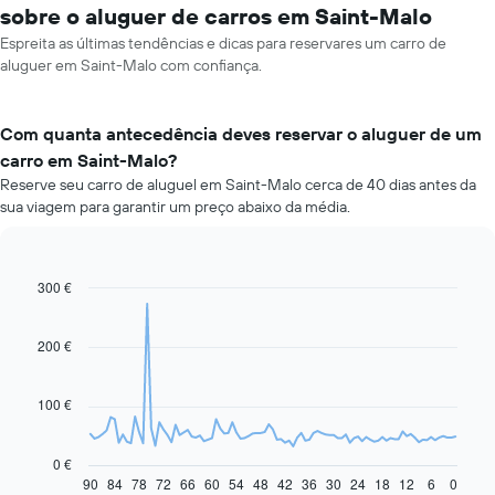
sobre o aluguer de carros em Saint-Malo
Espreita as últimas tendências e dicas para reservares um carro de
aluguer em Saint-Malo com confiança.
Com quanta antecedência deves reservar o aluguer de um
carro em Saint-Malo?
Reserve seu carro de aluguel em Saint-Malo cerca de 40 dias antes da
sua viagem para garantir um preço abaixo da média.
300 €
Line
Chart
graphic.
chart
with
91
200 €
data
points.
100 €
O
gráfico
seguinte
0 €
apresenta
90
84
78
72
66
60
54
48
42
36
30
24
18
12
6
0
End