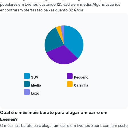
reserva
mais
populares em Evenes, custando 125 €/dia em média. Alguns usuários
numa
baratas
encontraram ofertas tão baixas quanto 82 €/dia
abcissa
nas
O
últimas
gráfico
72
apresenta
Pie
Chart
horas
o
graphic.
chart
O
with
preço
gráfico
5
médio
apresenta
slices.
do
as
carro
quatro
O
de
rent-
gráfico
aluguer
a-
seguinte
numa
cars
apresenta
ordenada
SUV
Pequeno
mais
o
baratas
preço
Médio
Carrinha
numa
médio
Luxo
abcissa
End
de
of
O
carros
interactive
gráfico
de
chart
apresenta
aluguer
Qual é o mês mais barato para alugar um carro em
as
populares
Evenes?
quatro
O mês mais barato para alugar um carro em Evenes é abril, com um custo
rent-