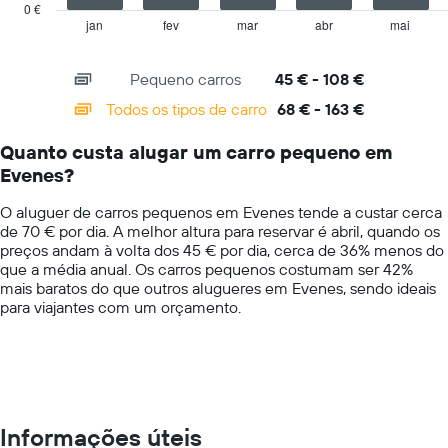
has
dia
0 €
1
numa
jan
fev
mar
abr
mai
End
of
X
ordenada
interactive
axis
chart
Pequeno carros
45 € - 108 €
displaying
categories.
Todos os tipos de carro
68 € - 163 €
Range:
14
Quanto custa alugar um carro pequeno em
categories.
Evenes?
The
chart
O aluguer de carros pequenos em Evenes tende a custar cerca
has
de 70 € por dia. A melhor altura para reservar é abril, quando os
1
preços andam à volta dos 45 € por dia, cerca de 36% menos do
Y
que a média anual. Os carros pequenos costumam ser 42%
axis
mais baratos do que outros alugueres em Evenes, sendo ideais
displaying
para viajantes com um orçamento.
values.
Range:
0
to
200.
Informações úteis