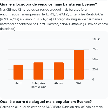
do
Qual é a locadora de veículos mais barata em Evenes?
preço
Nas últimas 72 horas, os carros de aluguel mais baratos foram
de
encontrados nas empresas Hertz (43,78 €/dia), Enterprise Rent-A-Car
um
(49,80 €/dia) e Alamo (50,02 €/dia). O preço do aluguel de carro mais
carro
barato foi encontrado na Hertz, Harstad/narvik Lufthavn (3,1 km do centro
de
da cidade).
aluguer
com
100 €
a
aproximação
Bar
Chart
graphic.
chart
da
75 €
with
data
4
da
50 €
bars.
reserva
O
O
25 €
gráfico
gráfico
apresenta
seguinte
0
o
apresenta
Hertz
Enterprise
Alamo
Sixt
número
Rent-A-Car
as
End
de
of
quatro
interactive
dias
rent-
chart
antes
a-
Qual é o carro de aluguel mais popular em Evenes?
da
cars
Carros de aluguel da categoria SUV (Ford Kuga ou similar) são os mais