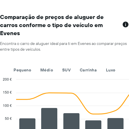
mês
O
gráfico
Comparação de preços de aluguer de
apresenta
carros conforme o tipo de veículo em
os
Evenes
meses
do
ano
Encontra o carro de aluguer ideal para ti em Evenes ao comparar preços
numa
entre tipos de veículos.
abcissa
O
gráfico
Pequeno
Médio
SUV
Carrinha
Luxo
apresenta
o
200 €
preço
Combination
Chart
médio
graphic.
chart
150 €
de
with
um
2
carro
data
100 €
series.
de
aluguer
50 €
The
por
chart
um