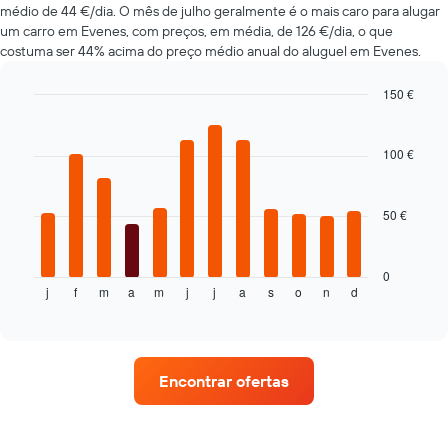
médio de 44 €/dia. O mês de julho geralmente é o mais caro para alugar
a-
um carro em Evenes, com preços, em média, de 126 €/dia, o que
cars
costuma ser 44% acima do preço médio anual do aluguel em Evenes.
mais
baratas
numa
150 €
ordenada
Bar
Chart
graphic.
chart
with
100 €
12
bars.
50 €
O
gráfico
seguinte
apresenta
0
j
f
m
a
m
j
j
a
s
o
n
d
o
End
of
preço
interactive
médio
chart
de
um
Encontrar ofertas
carro
de
aluguer
por