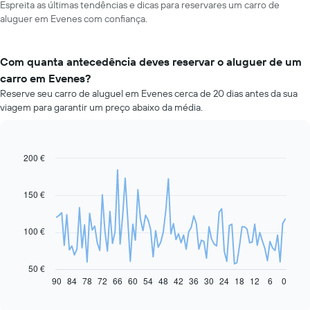
Espreita as últimas tendências e dicas para reservares um carro de
aluguer em Evenes com confiança.
Com quanta antecedência deves reservar o aluguer de um
carro em Evenes?
Reserve seu carro de aluguel em Evenes cerca de 20 dias antes da sua
viagem para garantir um preço abaixo da média.
200 €
Line
Chart
graphic.
chart
with
91
150 €
data
points.
100 €
O
gráfico
seguinte
50 €
apresenta
90
84
78
72
66
60
54
48
42
36
30
24
18
12
6
0
End
of
a
interactive
evolução
chart