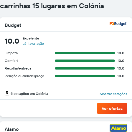
cars
carrinhas 15 lugares em Colónia
mais
baratas
numa
Budget
ordenada
Excelente
10,0
Lê 1 avaliação
Limpeza
10.0
Comfort
10.0
Recolha/entrega
10.0
Relação qualidade/preço
10.0
5 estações em Colónia
Mostrar estações
Ver ofertas
Alamo