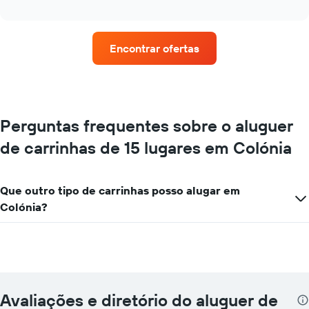
quatro
interactive
rent-
chart
a-
cars
Encontrar ofertas
com
mais
estações
de
aluguer
O
Perguntas frequentes sobre o aluguer
gráfico
de carrinhas de 15 lugares em Colónia
apresenta
rent-
a-
cars
Que outro tipo de carrinhas posso alugar em
numa
Colónia?
abcissa
O
gráfico
apresenta
as
quatro
rent-
Avaliações e diretório do aluguer de
a-