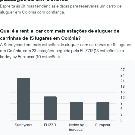
Espreita as últimas tendências e dicas para reservares um carro de
aluguer em Colónia com confiança.
Qual é a rent-a-car com mais estações de aluguer de
carrinhas de 15 lugares em Colónia?
A Sunnycars tem mais estações de aluguer com carrinhas de 15 lugares
em Colónia, com 23 estações, seguida pela FLIZZR (13 estações) e a
keddy by Europcar (10 estações).
27
24
Bar
Chart
graphic.
21
chart
with
18
4
15
bars.
12
9
O
6
gráfico
3
seguinte
0
apresenta
Sunnycars
FLIZZR
keddy by
Europcar
Europcar
as
End
of