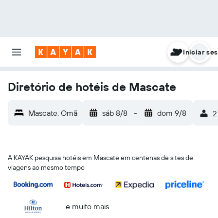
Iniciar se
Diretório de hotéis de Mascate
Mascate, Omã
sáb 8/8
-
dom 9/8
2
A KAYAK pesquisa hotéis em Mascate em centenas de sites de
viagens ao mesmo tempo
... e muito mais