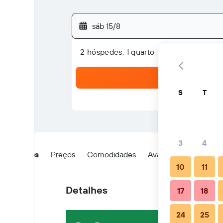
sáb 15/8
2 hóspedes, 1 quarto
S
T
3
4
Detalhes
Preços
Comodidades
Avaliações
Locali
10
11
Detalhes
17
18
24
25