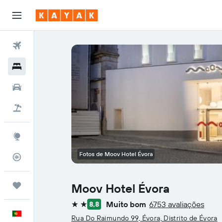
Voos
Hotéis
Carros
Voo+Hotel
Explore
Fotos de Moov Hotel Évora
Monitorizador de voos
Trips
Moov Hotel Évora
Muito bom
6753 avaliações
8,8
2 estrelas
Português
Rua Do Raimundo 99, Évora, Distrito de Évora