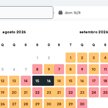
-
dom 16/8
agosto 2026
setembro 2026
Pesquisar
Q
Q
S
S
D
S
T
Q
Q
S
1
2
1
2
3
4
5
6
7
8
9
7
8
9
10
11
zação
Quando reservar
Dicas e Perguntas frequentes
Alo
12
13
14
15
16
14
15
16
17
18
19
20
21
22
23
21
22
23
24
25
26
27
28
29
30
28
29
30