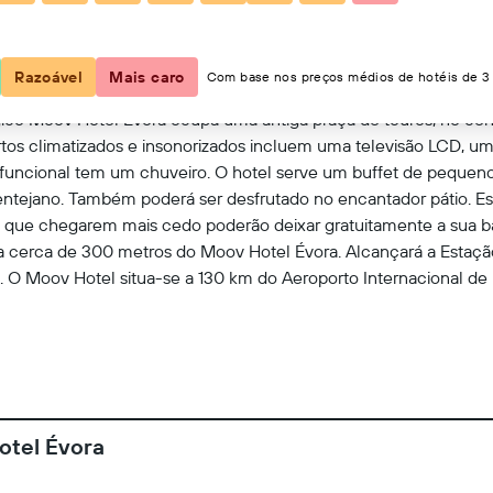
Mostrar no mapa
Razoável
Mais caro
Com base nos preços médios de hotéis de 3 
ógico Moov Hotel Évora ocupa uma antiga praça de touros, no cent
artos climatizados e insonorizados incluem uma televisão LCD, um
funcional tem um chuveiro. O hotel serve um buffet de pequen
ejano. Também poderá ser desfrutado no encantador pátio. Estã
 que chegarem mais cedo poderão deixar gratuitamente a sua b
 cerca de 300 metros do Moov Hotel Évora. Alcançará a Estação 
. O Moov Hotel situa-se a 130 km do Aeroporto Internacional de
otel Évora