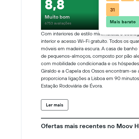
8,8
31
Muito bom
Mais barato
6753 avaliações
Com interiores de estilo minimalista, o ecol
interior e acesso Wi-Fi gratuito. Todos os qu
móveis em madeira escura. A casa de banho 
de pequenos-almoços, composto por pão alent
com mobilidade condicionada e os hóspedes
Giraldo e a Capela dos Ossos encontram-se a
proporciona ligações a Lisboa em 90 minutos
Estação Rodoviária de Évora.
Ler mais
Ofertas mais recentes no Moov H