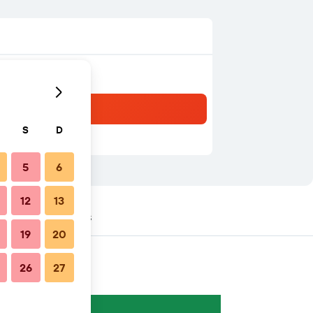
S
D
5
6
12
13
jamentos próximos
19
20
26
27