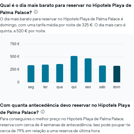
Qual é o dia mais barato para reservar no Hipotels Playa de
Palma Palace?
O dia mais barato para reservar no Hipotels Playa de Palma Palace é
domingo, com uma tarifa média por noite de 325 €. O dia mais caro é
quinta, a 520 € por noite.
750 €
Bar
Chart
graphic.
chart
500 €
with
7
250 €
bars.
O
0
gráfico
seg
ter
qua
qui
sex
sáb
dom
End
of
seguinte
interactive
apresenta
chart
o
Com quanta antecedência devo reservar no Hipotels Playa
preço
de Palma Palace?
médio
Para conseguires o melhor preço no Hipotels Playa de Palma Palace,
de
reserva com cerca de 4 semanas de antecedência. Isso pode poupar-te
um
cerca de 79% em relação a uma reserva de última hora.
quarto