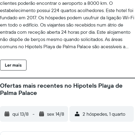
clientes poderão encontrar o aeroporto a 8000 km. O
estabelecimento possui 224 quartos acolhedores. Este hotel foi
fundado em 2017. Os hóspedes podem usufruir da ligação Wi-Fi
em todo o edifício. Os viajantes são recebidos num átrio de
entrada com receção aberta 24 horas por dia. Este alojamento
não dispõe de berços mesmo quando solicitados. As áreas
comuns no Hipotels Playa de Palma Palace são acessíveis a
cadeiras de rodas. Os visitantes que cheguem de carro podem
deixar o seu veículo no estacionamento do alojamento. Este
Ler mais
alojamento foi premiado com a certificação. Graças a ampla
gama de serviços de saúde, aqueles que ficam alojados neste
alojamento serão capazes de se mimar durante a sua estadia.
Ofertas mais recentes no Hipotels Playa de
Reserva-se o direito ao Hipotels Playa de Palma Palace de
Palma Palace
cobrar uma taxa por alguns destes serviços.
qui 13/8
-
sex 14/8
2 hóspedes, 1 quarto