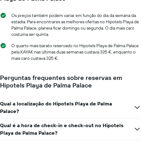
numa
estadia
ordenada
O
gráfico
Os preços também podem variar em função do dia da semana da
apresenta
estadia. Para encontrares as melhores ofertas no Hipotels Playa de
o
Palma Palace, planeia ficar domingo ou segunda. O dia mais caro
número
costuma ser quinta.
de
dias
O quarto mais barato reservado no Hipotels Playa de Palma Palace
antes
pela KAYAK nas últimas duas semanas custava 325 €, enquanto o
da
mais caro custava 325 €.
estadia
numa
abcissa
Perguntas frequentes sobre reservas em
O
Hipotels Playa de Palma Palace
gráfico
apresenta
o
Qual a localização do Hipotels Playa de Palma
preço
médio
Palace?
de
um
Qual é a hora de check-in e check-out no Hipotels
quarto
Playa de Palma Palace?
numa
ordenada