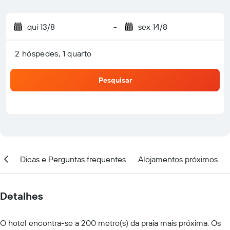
qui 13/8
-
sex 14/8
2 hóspedes, 1 quarto
Pesquisar
ar
Dicas e Perguntas frequentes
Alojamentos próximos
Detalhes
O hotel encontra-se a 200 metro(s) da praia mais próxima. Os