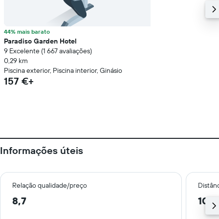
44% mais barato
Paradiso Garden Hotel
9 Excelente (1 667 avaliações)
0,29 km
Piscina exterior, Piscina interior, Ginásio
157 €+
Informações úteis
Relação qualidade/preço
Distân
8,7
10,5