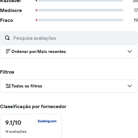
Razoável
36
Medíocre
17
Fraco
19
Ordenar por
:
Mais recentes
Filtros
Todos os filtros
Classificação por fornecedor
9.1
/10
9.1
de
14 avaliações
10